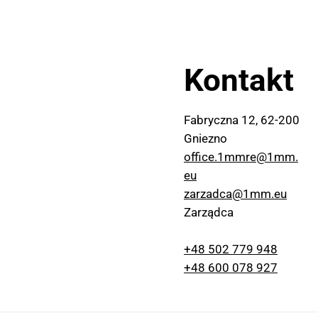
Kontakt
lkanocne życzenia od
Znajdź przestrze
Fabryczna 12, 62-200
M RE
swojego biznesu
Gniezno
office.1mmre@1mm.
eu
zarzadca@1mm.eu
Zarządca
+48 502 779 948
+48 600 078 927