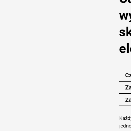
w
sk
e
C
Za
Za
Każd
jedn