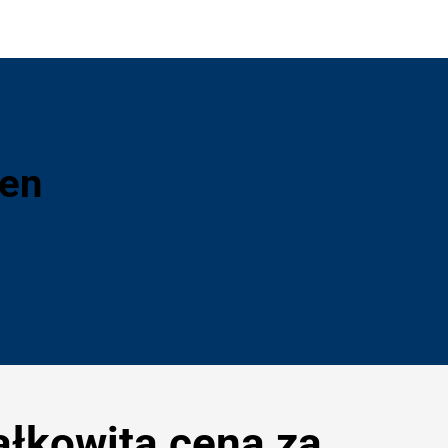
en
ałkowita cena za