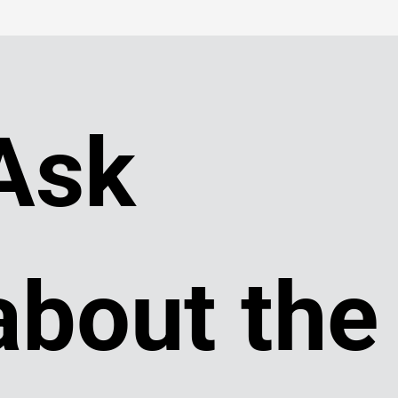
Ask 
about the 