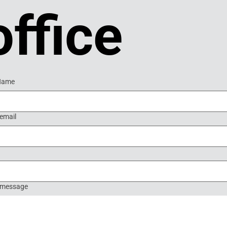
office
 Name
email
 message