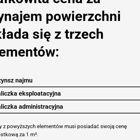
ynajem powierzchni
łada się z trzech
lementów:
zynsz najmu
liczka eksploatacyjna
liczka administracyjna
y z powyższych elementów musi posiadać swoją cenę
ostkową za 1 m².