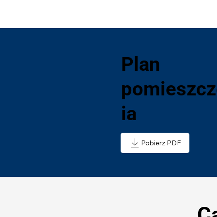
Plan
pomieszcz
ia
Pobierz PDF
C