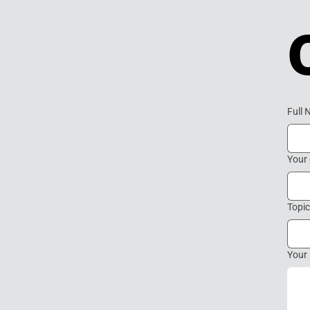
Full
Your 
Topic
Your