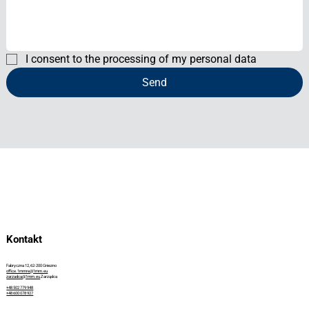
I consent to the processing of my personal data
Send
Kontakt
Fabryczna 12, 62-200 Gniezno
office.1mmre@1mm.eu
zarzadca@1mm.eu
Zarządca
+48 502 779 948
+48 600 078 927