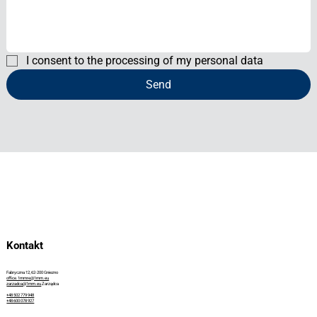
I consent to the processing of my personal data
Send
Kontakt
Fabryczna 12, 62-200 Gniezno
office.1mmre@1mm.eu
zarzadca@1mm.eu
Zarządca
+48 502 779 948
+48 600 078 927